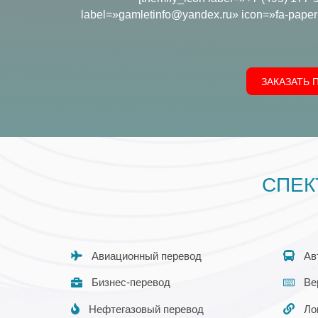
label=»gamletinfo@yandex.ru» icon=»fa-paper-
ЗАКАЗАТЬ 
СПЕК
Авиационный перевод
Ав
Бизнес-перевод
Ве
Нефтегазовый перевод
Ло