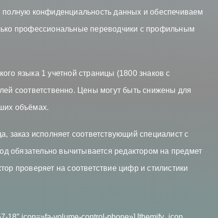
ем полную конфиденциальность данных и обеспечиваем
олько профессиональные переводчики с профильным
ого языка 1 учетной страницы (1800 знаков с
блей соответственно. Цены могут быть снижены для
ших объёмах.
а, заказ исполняет соответствующий специалист с
д обязательно вычитывается редактором на предмет
тор проверяет на соответствие цифр и стилистики
57-18″ icon=»fa-volume-control-phone»] [themify_icon