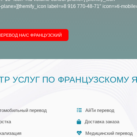
plane»][themify_icon label=»8 916 770-48-71″ icon=»ti-mobile
ПЕРЕВОД НА/С ФРАНЦУЗСКИЙ
ТР УСЛУГ ПО ФРАНЦУЗСКОМУ 
томобильный перевод
АйТи перевод
рстка
Доставка заказа
кализация
Медицинский перевод