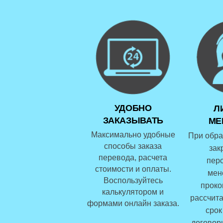
УДОБНО
Л
ЗАКАЗЫВАТЬ
МЕ
Максимально удобные
При обра
способы заказа
зак
перевода, расчета
пер
стоимости и оплаты.
мен
Воспользуйтесь
проко
калькулятором и
рассчита
формами онлайн заказа.
срок
договор