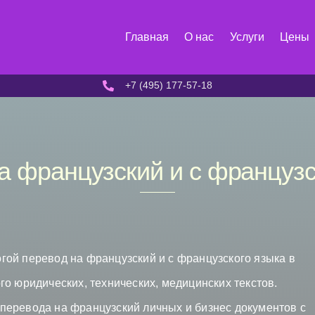
Главная
О нас
Услуги
Цены
+7 (495) 177-57-18
а французский и с французс
ой перевод на французский и с французского языка в
о юридических, технических, медицинских текстов.
перевода на французский личных и бизнес документов с