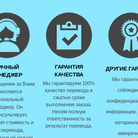
ГАРАНТИЯ
ИЧНЫЙ
ДРУГИЕ ГА
КАЧЕСТВА
НЕДЖЕР
Мы гарант
Мы гарантируем 100%
щении за Вами
соблюде
качество перевода и
репляется
сжатые сроки
сональный
конфиденциа
выполнения заказа.
еджер. Он
Несем полную
информации, 
нсультирует,
ответственность за
ет стоимость и
нотариал
результат перевода.
 перевода,
заверени
ится об оплате