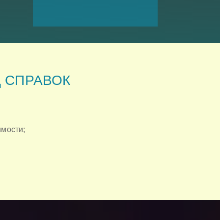
Д СПРАВОК
имости;