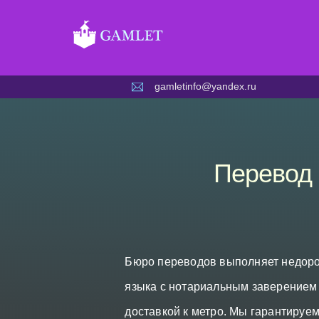
Skip
to
content
gamletinfo@yandex.ru
Перевод 
Бюро переводов выполняет недорог
языка с нотариальным заверением 
доставкой к метро. Мы гарантиру