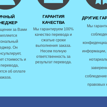
ГАРАНТИЯ
ИЧНЫЙ
ДРУГИЕ ГА
КАЧЕСТВА
НЕДЖЕР
Мы гарант
Мы гарантируем 100%
щении за Вами
соблюде
качество перевода и
репляется
сжатые сроки
сональный
конфиденциа
выполнения заказа.
еджер. Он
Несем полную
информации, 
нсультирует,
ответственность за
ет стоимость и
нотариал
результат перевода.
 перевода,
заверени
ится об оплате
соблюдение
заказа.
правовых 