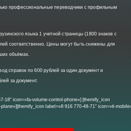
олько профессиональные переводчики с профильным
рузинского языка 1 учетной страницы (1800 знаков с
блей соответственно. Цены могут быть снижены для
ших объёмах.
д справок по 600 рублей за один документ и
лей за документ.
57-18″ icon=»fa-volume-control-phone»] [themify_icon
plane»][themify_icon label=»8 916 770-48-71″ icon=»ti-mobile