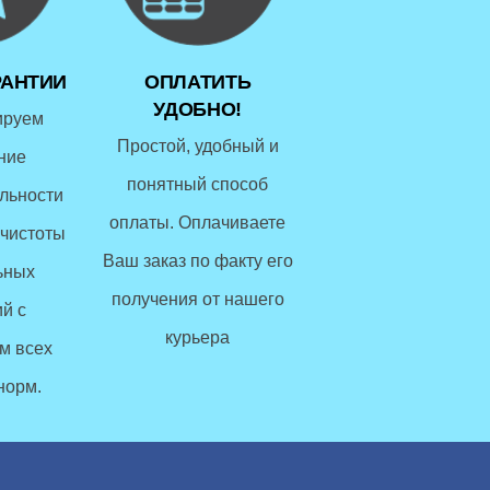
РАНТИИ
ОПЛАТИТЬ
УДОБНО!
ируем
Простой, удобный и
ние
понятный способ
льности
оплаты. Оплачиваете
чистоты
Ваш заказ по факту его
ьных
получения от нашего
й с
курьера
м всех
норм.