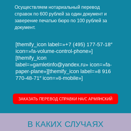
Осуществляем нотариальный перевод
справок по 600 рублей за один документ и
заверение печатью бюро по 100 рублей за
документ.
[themify_icon label=»+7 (495) 177-57-18″
icon=»fa-volume-control-phone»]
[themify_icon
label=»gamletinfo@yandex.ru» icon=»fa-
paper-plane»][themify_icon label=»8 916
770-48-71″ icon=»ti-mobile»]
ЗАКАЗАТЬ ПЕРЕВОД СПРАВКИ НА/C АРМЯНСКИЙ
В КАКИХ СЛУЧАЯХ