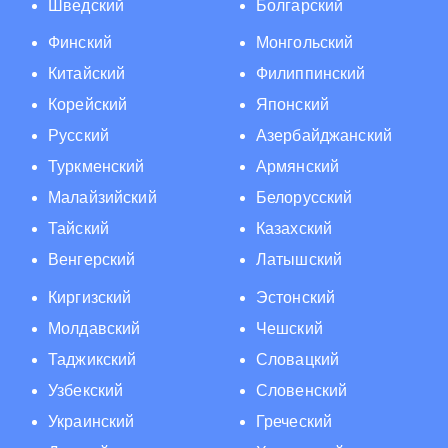
Шведский
Болгарский
Финский
Монгольский
Китайский
Филиппинский
Корейский
Японский
Русский
Азербайджанский
Туркменский
Армянский
Малайзийский
Белорусский
Тайский
Казахский
Венгерский
Латышский
Киргизский
Эстонский
Молдавский
Чешский
Таджикский
Словацкий
Узбекский
Словенский
Украинский
Греческий