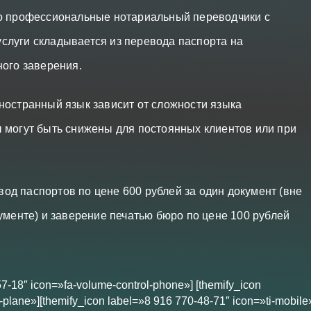
ко профессиональные нотариальный переводчики с
слуги складывается из перевода паспорта на
ного заверения.
ностранный язык зависит от сложности языка
 могут быть снижены для постоянных клиентов или при
д паспортов по цене 600 рублей за один документ (вне
ументе) и заверение печатью бюро по цене 100 рублей
57-18″ icon=»fa-volume-control-phone»] [themify_icon
plane»][themify_icon label=»8 916 770-48-71″ icon=»ti-mobile