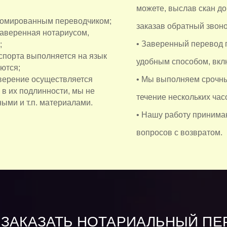
можете, выслав скан до
ломированным переводчиком;
заказав обратный звоно
 заверенная нотариусом,
• Заверенный перевод 
;
спорта выполняется на язык
удобным способом, вкл
ются;
аверение осуществляется
• Мы выполняем срочны
 в их подлинности, мы не
течение нескольких час
ыми и т.п. материалами.
• Нашу работу принимаю
вопросов с возвратом.
 ЗАКАЗАТЬ НОТАРИАЛЬНЫЙ ПЕ