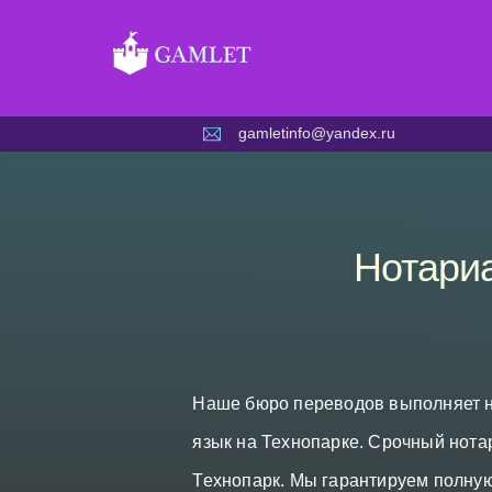
Skip
to
content
gamletinfo@yandex.ru
Нотариа
Наше бюро переводов выполняет н
язык на Технопарке. Срочный нота
Технопарк. Мы гарантируем полну