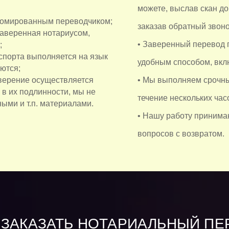
можете, выслав скан до
ломированным переводчиком;
заказав обратный звоно
 заверенная нотариусом,
• Заверенный перевод 
;
спорта выполняется на язык
удобным способом, вкл
ются;
аверение осуществляется
• Мы выполняем срочны
 в их подлинности, мы не
течение нескольких час
ыми и т.п. материалами.
• Нашу работу принимаю
вопросов с возвратом.
 ЗАКАЗАТЬ НОТАРИАЛЬНЫЙ ПЕ