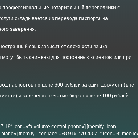
ко профессиональные нотариальный переводчики с
слуги складывается из перевода паспорта на
ного заверения.
ностранный язык зависит от сложности языка
 могут быть снижены для постоянных клиентов или при
д паспортов по цене 600 рублей за один документ (вне
ументе) и заверение печатью бюро по цене 100 рублей
57-18″ icon=»fa-volume-control-phone»] [themify_icon
plane»][themify_icon label=»8 916 770-48-71″ icon=»ti-mobile