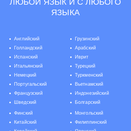
ЛЮБОЙ ЯЗЫК И С ЛЮБОГО
ЯЗЫКА
Английский
Грузинский
Голландский
Арабский
Испанский
Иврит
Итальянский
Турецкий
Немецкий
Туркменский
Португальский
Вьетнамский
Французский
Индонезийский
Шведский
Болгарский
Финский
Монгольский
Китайский
Филиппинский