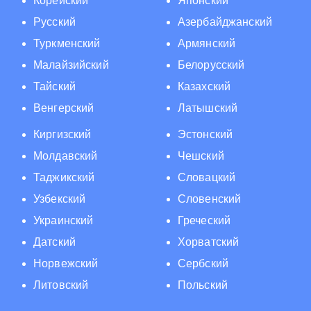
Корейский
Японский
Русский
Азербайджанский
Туркменский
Армянский
Малайзийский
Белорусский
Тайский
Казахский
Венгерский
Латышский
Киргизский
Эстонский
Молдавский
Чешский
Таджикский
Словацкий
Узбекский
Словенский
Украинский
Греческий
Датский
Хорватский
Норвежский
Сербский
Литовский
Польский