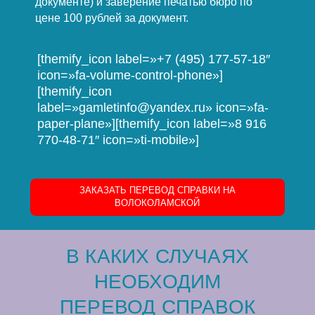
документе) и заверение печатью бюро по
цене 100 рублей за документ.
[themify_icon label=»+7 (495) 177-57-18″
icon=»fa-volume-control-phone»]
[themify_icon
label=»gamletinfo@yandex.ru» icon=»fa-
paper-plane»][themify_icon label=»8 916
770-48-71″ icon=»ti-mobile»]
ЗАКАЗАТЬ ПЕРЕВОД СПРАВКИ НА
ВОЛОКОЛАМСКОЙ
В КАКИХ СЛУЧАЯХ
НЕОБХОДИМ
ПЕРЕВОД СПРАВОК