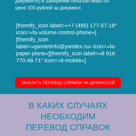
документе) и заверение печатью бюро по
цене 100 рублей за документ.
[themify_icon label=»+7 (495) 177-57-18″
icon=»fa-volume-control-phone»]
[themify_icon
label=»gamletinfo@yandex.ru» icon=»fa-
paper-plane»][themify_icon label=»8 916
770-48-71″ icon=»ti-mobile»]
ЗАКАЗАТЬ ПЕРЕВОД СПРАВКИ НА ЩУКИНСКОЙ
В КАКИХ СЛУЧАЯХ
НЕОБХОДИМ
ПЕРЕВОД СПРАВОК