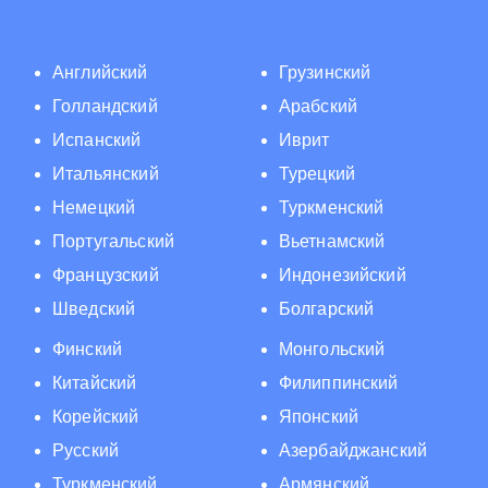
Английский
Грузинский
Голландский
Арабский
Испанский
Иврит
Итальянский
Турецкий
Немецкий
Туркменский
Португальский
Вьетнамский
Французский
Индонезийский
Шведский
Болгарский
Финский
Монгольский
Китайский
Филиппинский
Корейский
Японский
Русский
Азербайджанский
Туркменский
Армянский