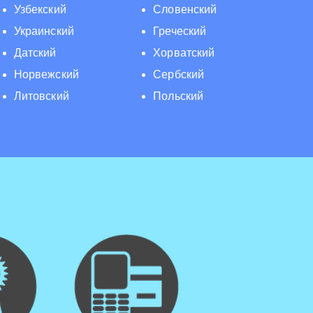
Узбекский
Словенский
Украинский
Греческий
Датский
Хорватский
Норвежский
Сербский
Литовский
Польский