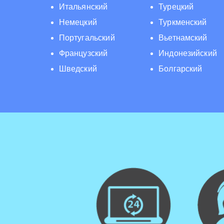
Итальянский
Турецкий
Немецкий
Туркменский
Португальский
Вьетнамский
Французский
Индонезийский
Шведский
Болгарский