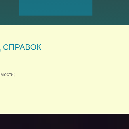
Д СПРАВОК
имости;