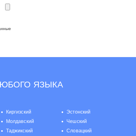
анные
ЛЮБОГО ЯЗЫКА
Киргизский
Эстонский
Молдавский
Чешский
Таджикский
Словацкий