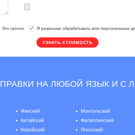
Это срочно
Я разрешаю обрабатывать мои персональные д
ПРАВКИ НА ЛЮБОЙ ЯЗЫК И С 
Финский
Монгольский
Китайский
Филиппинский
Корейский
Японский