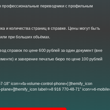
ко профессиональные переводчики с профильным
ка и количества страниц в справке. Цены могут быть
 или при больших объёмах.
д справок по цене 600 рублей за один документ (вне
ументе) и заверение печатью бюро по цене 100 рублей
57-18″ icon=»fa-volume-control-phone»] [themify_icon
plane»][themify_icon label=»8 916 770-48-71″ icon=»ti-mobile