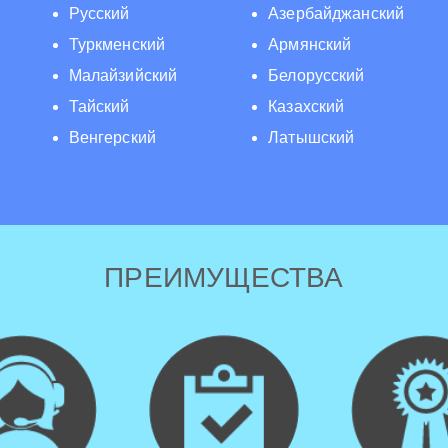
Русский
Азербайджанский
Туркменский
Армянский
Малайзийский
Белорусский
Тайский
Казахский
Венгерский
Латышский
ПРЕИМУЩЕСТВА