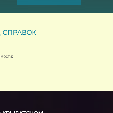
Д СПРАВОК
имости;