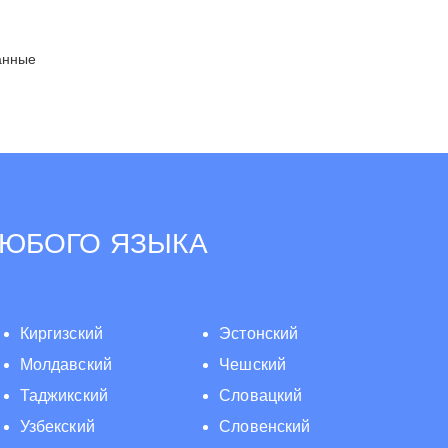
анные
ЛЮБОГО ЯЗЫКА
Киргизский
Эстонский
Молдавский
Чешский
Таджикский
Словацкий
Узбекский
Словенский