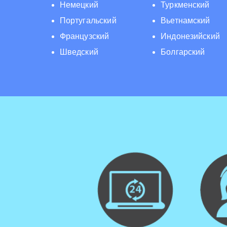
Немецкий
Туркменский
Португальский
Вьетнамский
Французский
Индонезийский
Шведский
Болгарский