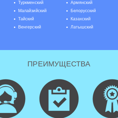
Туркменский
Армянский
Малайзийский
Белорусский
Тайский
Казахский
Венгерский
Латышский
ПРЕИМУЩЕСТВА