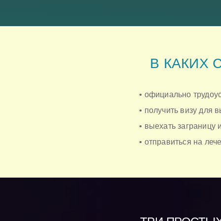
В КАКИХ 
• официально трудоус
• получить визу для 
• выехать заграницу 
• отправиться на ле