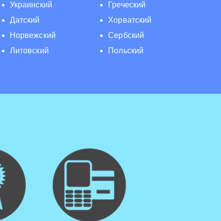
Украинский
Греческий
Датский
Хорватский
Норвежский
Сербский
Литовский
Польский