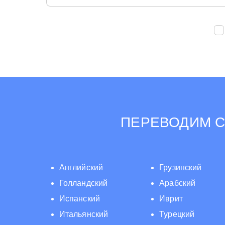
ПЕРЕВОДИМ С
Английский
Грузинский
Голландский
Арабский
Испанский
Иврит
Итальянский
Турецкий