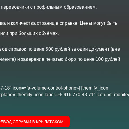
 переводчики с профильным образованием.
ка и количества страниц в справке. Цены могут быть
 или при больших объёмах.
д справок по цене 600 рублей за один документ (вне
ументе) и заверение печатью бюро по цене 100 рублей
57-18″ icon=»fa-volume-control-phone»] [themify_icon
plane»][themify_icon label=»8 916 770-48-71″ icon=»ti-mobile
РЕВОД СПРАВКИ В КРЫЛАТСКОМ