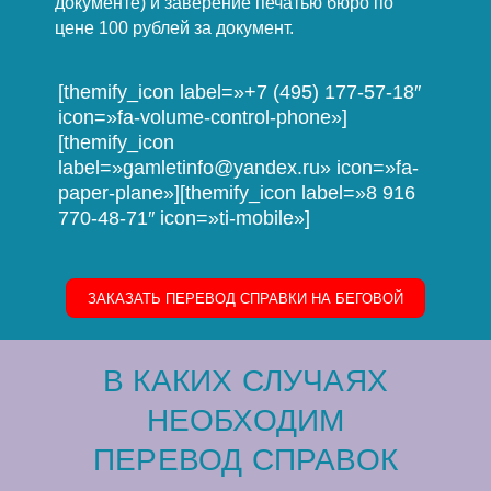
документе) и заверение печатью бюро по
цене 100 рублей за документ.
[themify_icon label=»+7 (495) 177-57-18″
icon=»fa-volume-control-phone»]
[themify_icon
label=»gamletinfo@yandex.ru» icon=»fa-
paper-plane»][themify_icon label=»8 916
770-48-71″ icon=»ti-mobile»]
ЗАКАЗАТЬ ПЕРЕВОД СПРАВКИ НА БЕГОВОЙ
В КАКИХ СЛУЧАЯХ
НЕОБХОДИМ
ПЕРЕВОД СПРАВОК