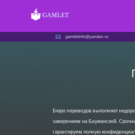
Skip
to
content
gamletinfo@yandex.ru
Бюро переводов выполняет недоро
заверением на Бауманской. Срочны
гарантируем полную конфиденциал