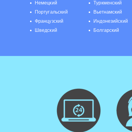
Немецкий
Туркменский
Португальский
Вьетнамский
Французский
Индонезийский
Шведский
Болгарский