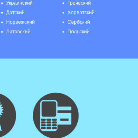
Украинский
Греческий
Датский
Хорватский
Норвежский
Сербский
Литовский
Польский