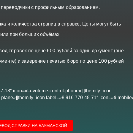
 переводчики с профильным образованием.
ка и количества страниц в справке. Цены могут быть
 или при больших объёмах.
д справок по цене 600 рублей за один документ (вне
ументе) и заверение печатью бюро по цене 100 рублей
57-18″ icon=»fa-volume-control-phone»] [themify_icon
plane»][themify_icon label=»8 916 770-48-71″ icon=»ti-mobile
РЕВОД СПРАВКИ НА БАУМАНСКОЙ