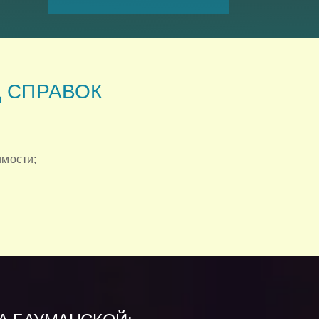
Д СПРАВОК
имости;