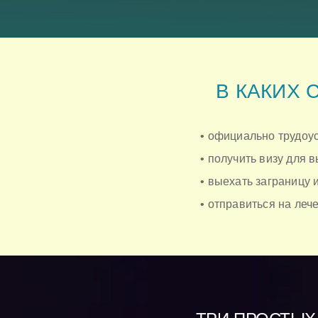
В КАКИХ 
• официально трудоус
• получить визу для 
• выехать заграницу 
• отправиться на ле