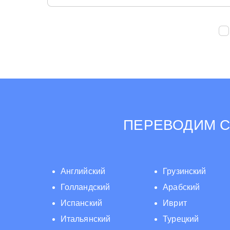
ПЕРЕВОДИМ С
Английский
Грузинский
Голландский
Арабский
Испанский
Иврит
Итальянский
Турецкий