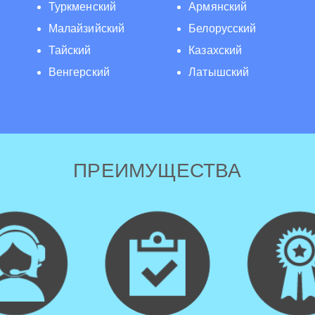
Туркменский
Армянский
Малайзийский
Белорусский
Тайский
Казахский
Венгерский
Латышский
ПРЕИМУЩЕСТВА