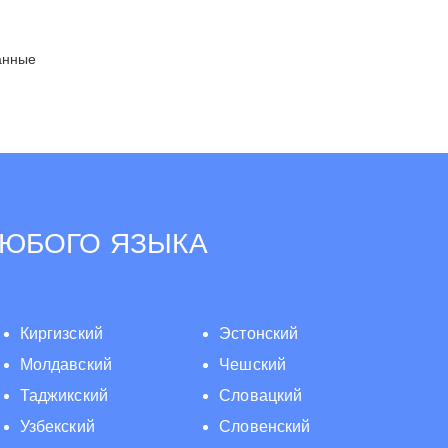
анные
ЛЮБОГО ЯЗЫКА
Киргизский
Эстонский
Молдавский
Чешский
Таджикский
Словацкий
Узбекский
Словенский