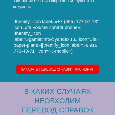
заверение печатью бюро по 100 рублей за
документ.
[themify_icon label=»+7 (495) 177-57-18″
icon=»fa-volume-control-phone»]
[themify_icon
label=»gamletinfo@yandex.ru» icon=»fa-
paper-plane»][themify_icon label=»8 916
770-48-71″ icon=»ti-mobile»]
ЗАКАЗАТЬ ПЕРЕВОД СПРАВКИ НА/C ИВРИТ
В КАКИХ СЛУЧАЯХ
НЕОБХОДИМ
ПЕРЕВОД СПРАВОК