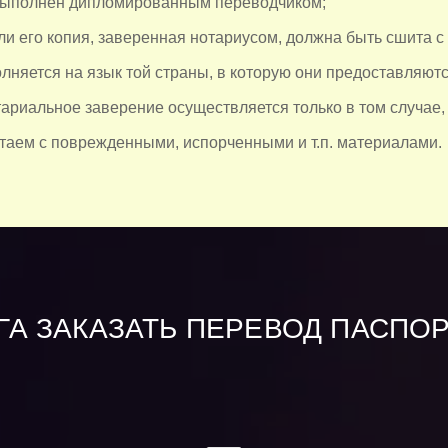
выполнен дипломированным переводчиком;
ли его копия, заверенная нотариусом, должна быть сшита с
лняется на язык той страны, в которую они предоставляютс
тариальное заверение осуществляется только в том случае,
таем с поврежденными, испорченными и т.п. материалами.
ГА ЗАКАЗАТЬ ПЕРЕВОД ПАСПОР