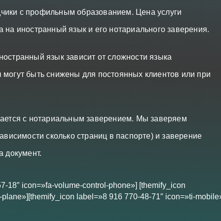
чики с профильным образованием. Цена услуги
а на иностранный язык и его нотариального заверения.
ностранный язык зависит от сложности языка
 могут быть снижены для постоянных клиентов или при
лается с нотариальным заверением. Мы заверяем
зависимости сколько страниц в паспорте) и заверение
а документ.
57-18″ icon=»fa-volume-control-phone»] [themify_icon
plane»][themify_icon label=»8 916 770-48-71″ icon=»ti-mobile