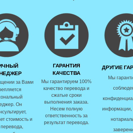
ГАРАНТИЯ
ИЧНЫЙ
ДРУГИЕ ГА
КАЧЕСТВА
НЕДЖЕР
Мы гарант
Мы гарантируем 100%
щении за Вами
соблюде
качество перевода и
репляется
сжатые сроки
сональный
конфиденциа
выполнения заказа.
еджер. Он
Несем полную
информации, 
нсультирует,
ответственность за
ет стоимость и
нотариал
результат перевода.
 перевода,
заверени