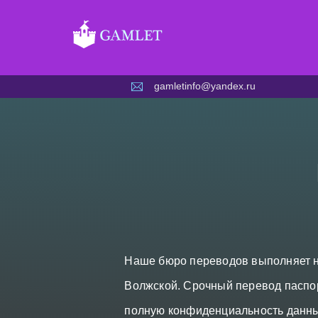
Skip
to
content
gamletinfo@yandex.ru
Наше бюро переводов выполняет н
Волжской. Срочный перевод паспор
полную конфиденциальность данны