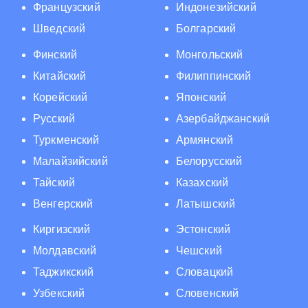
Французский
Индонезийский
Шведский
Болгарский
Финский
Монгольский
Китайский
Филиппинский
Корейский
Японский
Русский
Азербайджанский
Туркменский
Армянский
Малайзийский
Белорусский
Тайский
Казахский
Венгерский
Латышский
Киргизский
Эстонский
Молдавский
Чешский
Таджикский
Словацкий
Узбекский
Словенский