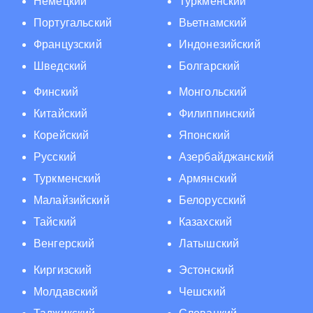
Немецкий
Туркменский
Португальский
Вьетнамский
Французский
Индонезийский
Шведский
Болгарский
Финский
Монгольский
Китайский
Филиппинский
Корейский
Японский
Русский
Азербайджанский
Туркменский
Армянский
Малайзийский
Белорусский
Тайский
Казахский
Венгерский
Латышский
Киргизский
Эстонский
Молдавский
Чешский