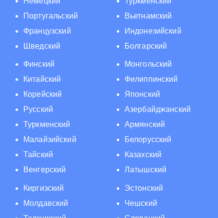
Немецкий
Туркменский
Португальский
Вьетнамский
Французский
Индонезийский
Шведский
Болгарский
Финский
Монгольский
Китайский
Филиппинский
Корейский
Японский
Русский
Азербайджанский
Туркменский
Армянский
Малайзийский
Белорусский
Тайский
Казахский
Венгерский
Латышский
Киргизский
Эстонский
Молдавский
Чешский