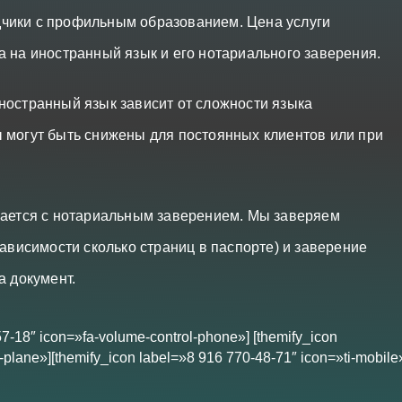
чики с профильным образованием. Цена услуги
а на иностранный язык и его нотариального заверения.
ностранный язык зависит от сложности языка
 могут быть снижены для постоянных клиентов или при
лается с нотариальным заверением. Мы заверяем
зависимости сколько страниц в паспорте) и заверение
а документ.
57-18″ icon=»fa-volume-control-phone»] [themify_icon
plane»][themify_icon label=»8 916 770-48-71″ icon=»ti-mobile