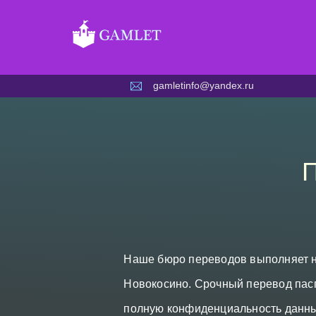
Skip
to
content
gamletinfo@yandex.ru
П
Наше бюро переводов выполняет н
Новокосино. Срочный перевод пасп
полную конфиденциальность данны