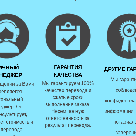
ГАРАНТИЯ
ИЧНЫЙ
ДРУГИЕ ГА
КАЧЕСТВА
НЕДЖЕР
Мы гарант
Мы гарантируем 100%
щении за Вами
соблюде
качество перевода и
репляется
сжатые сроки
сональный
конфиденциа
выполнения заказа.
еджер. Он
Несем полную
информации, 
нсультирует,
ответственность за
ет стоимость и
нотариал
результат перевода.
 перевода,
заверени