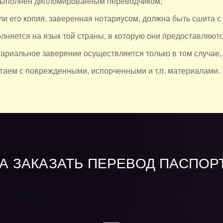
выполнен дипломированным переводчиком;
ли его копия, заверенная нотариусом, должна быть сшита с
лняется на язык той страны, в которую они предоставляютс
тариальное заверение осуществляется только в том случае,
таем с поврежденными, испорченными и т.п. материалами.
А ЗАКАЗАТЬ ПЕРЕВОД ПАСПОР