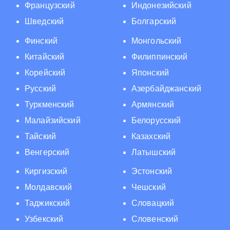
Французский
Индонезийский
Шведский
Болгарский
Финский
Монгольский
Китайский
Филиппинский
Корейский
Японский
Русский
Азербайджанский
Туркменский
Армянский
Малайзийский
Белорусский
Тайский
Казахский
Венгерский
Латышский
Киргизский
Эстонский
Молдавский
Чешский
Таджикский
Словацкий
Узбекский
Словенский