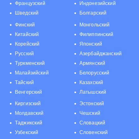
Французский
Индонезийский
Шведский
Болгарский
Финский
Монгольский
Китайский
Филиппинский
Корейский
Японский
Русский
Азербайджанский
Туркменский
Армянский
Малайзийский
Белорусский
Тайский
Казахский
Венгерский
Латышский
Киргизский
Эстонский
Молдавский
Чешский
Таджикский
Словацкий
Узбекский
Словенский