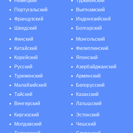
Немецкий
Туркменский
Португальский
Вьетнамский
Французский
Индонезийский
Шведский
Болгарский
Финский
Монгольский
Китайский
Филиппинский
Корейский
Японский
Русский
Азербайджанский
Туркменский
Армянский
Малайзийский
Белорусский
Тайский
Казахский
Венгерский
Латышский
Киргизский
Эстонский
Молдавский
Чешский