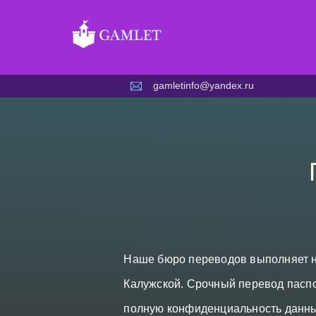
Skip
to
content
gamletinfo@yandex.ru
Наше бюро переводов выполняет н
Калужской. Срочный перевод паспо
полную конфиденциальность данны