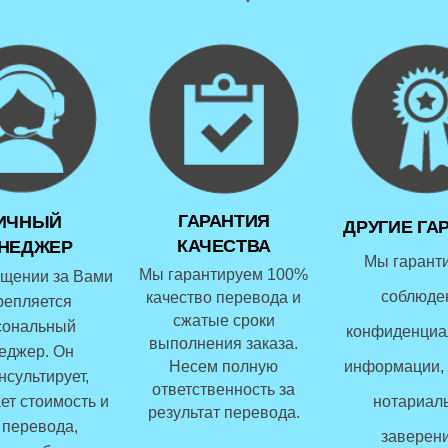
ГАРАНТИЯ
ИЧНЫЙ
ДРУГИЕ ГА
КАЧЕСТВА
НЕДЖЕР
Мы гарант
Мы гарантируем 100%
щении за Вами
соблюде
качество перевода и
репляется
сжатые сроки
сональный
конфиденциа
выполнения заказа.
еджер. Он
Несем полную
информации, 
нсультирует,
ответственность за
ет стоимость и
нотариал
результат перевода.
 перевода,
заверени