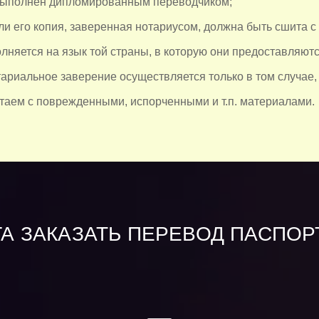
выполнен дипломированным переводчиком;
ли его копия, заверенная нотариусом, должна быть сшита с
лняется на язык той страны, в которую они предоставляютс
тариальное заверение осуществляется только в том случае,
таем с поврежденными, испорченными и т.п. материалами.
А ЗАКАЗАТЬ ПЕРЕВОД ПАСПОР