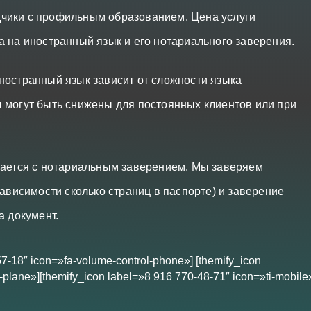
чики с профильным образованием. Цена услуги
а на иностранный язык и его нотариального заверения.
ностранный язык зависит от сложности языка
 могут быть снижены для постоянных клиентов или при
лается с нотариальным заверением. Мы заверяем
зависимости сколько страниц в паспорте) и заверение
а документ.
57-18″ icon=»fa-volume-control-phone»] [themify_icon
plane»][themify_icon label=»8 916 770-48-71″ icon=»ti-mobile