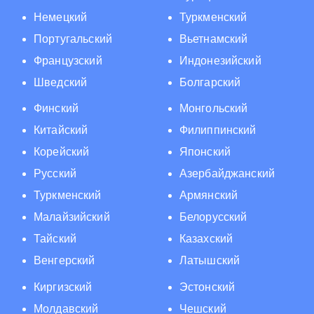
Немецкий
Туркменский
Португальский
Вьетнамский
Французский
Индонезийский
Шведский
Болгарский
Финский
Монгольский
Китайский
Филиппинский
Корейский
Японский
Русский
Азербайджанский
Туркменский
Армянский
Малайзийский
Белорусский
Тайский
Казахский
Венгерский
Латышский
Киргизский
Эстонский
Молдавский
Чешский