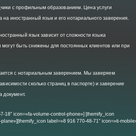
чики с профильным образованием. Цена услуги
а на иностранный язык и его нотариального заверения.
ностранный язык зависит от сложности языка
 могут быть снижены для постоянных клиентов или при
лается с нотариальным заверением. Мы заверяем
зависимости сколько страниц в паспорте) и заверение
а документ.
57-18″ icon=»fa-volume-control-phone»] [themify_icon
plane»][themify_icon label=»8 916 770-48-71″ icon=»ti-mobile