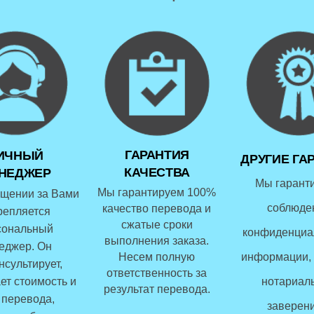
ГАРАНТИЯ
ИЧНЫЙ
ДРУГИЕ ГА
КАЧЕСТВА
НЕДЖЕР
Мы гарант
Мы гарантируем 100%
щении за Вами
соблюде
качество перевода и
репляется
сжатые сроки
сональный
конфиденциа
выполнения заказа.
еджер. Он
Несем полную
информации, 
нсультирует,
ответственность за
ет стоимость и
нотариал
результат перевода.
 перевода,
заверени