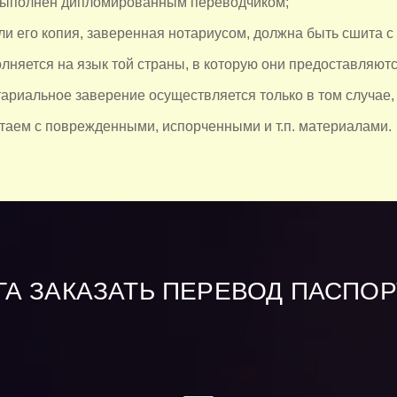
выполнен дипломированным переводчиком;
ли его копия, заверенная нотариусом, должна быть сшита с
лняется на язык той страны, в которую они предоставляютс
тариальное заверение осуществляется только в том случае,
таем с поврежденными, испорченными и т.п. материалами.
А ЗАКАЗАТЬ ПЕРЕВОД ПАСПОР