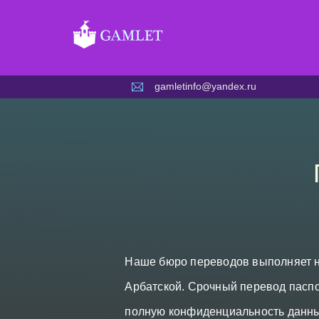
Skip
to
content
gamletinfo@yandex.ru
Наше бюро переводов выполняет н
Арбатской. Срочный перевод паспо
полную конфиденциальность данны