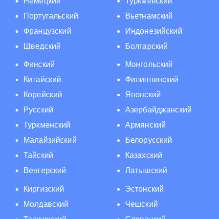
Немецкий
Туркменский
Португальский
Вьетнамский
Французский
Индонезийский
Шведский
Болгарский
Финский
Монгольский
Китайский
Филиппинский
Корейский
Японский
Русский
Азербайджанский
Туркменский
Армянский
Малайзийский
Белорусский
Тайский
Казахский
Венгерский
Латышский
Киргизский
Эстонский
Молдавский
Чешский