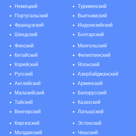
Немецкий
Туркменский
Португальский
Вьетнамский
Французский
Индонезийский
Шведский
Болгарский
Финский
Монгольский
Китайский
Филиппинский
Корейский
Японский
Русский
Азербайджанский
Английский
Армянский
Малазийский
Белорусский
Тайский
Казахский
Венгерский
Латышский
Киргизский
Эстонский
Молдавский
Чешский