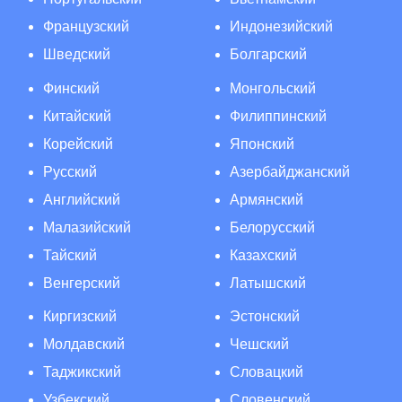
Французский
Индонезийский
Шведский
Болгарский
Финский
Монгольский
Китайский
Филиппинский
Корейский
Японский
Русский
Азербайджанский
Английский
Армянский
Малазийский
Белорусский
Тайский
Казахский
Венгерский
Латышский
Киргизский
Эстонский
Молдавский
Чешский
Таджикский
Словацкий
Узбекский
Словенский