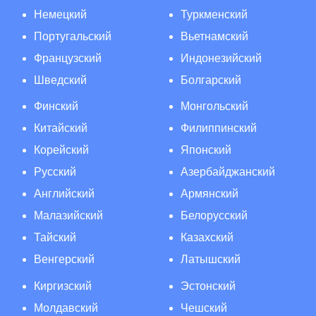
Немецкий
Туркменский
Португальский
Вьетнамский
Французский
Индонезийский
Шведский
Болгарский
Финский
Монгольский
Китайский
Филиппинский
Корейский
Японский
Русский
Азербайджанский
Английский
Армянский
Малазийский
Белорусский
Тайский
Казахский
Венгерский
Латышский
Киргизский
Эстонский
Молдавский
Чешский