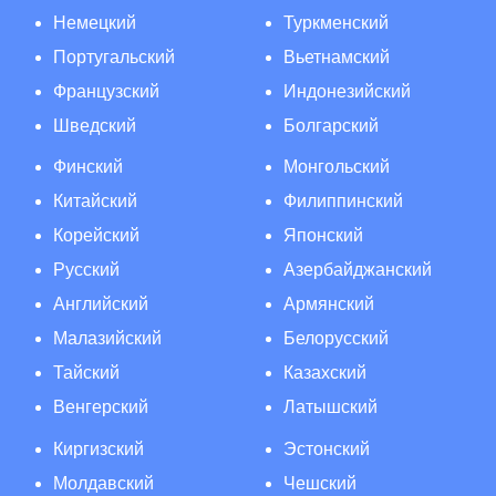
Немецкий
Туркменский
Португальский
Вьетнамский
Французский
Индонезийский
Шведский
Болгарский
Финский
Монгольский
Китайский
Филиппинский
Корейский
Японский
Русский
Азербайджанский
Английский
Армянский
Малазийский
Белорусский
Тайский
Казахский
Венгерский
Латышский
Киргизский
Эстонский
Молдавский
Чешский