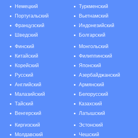
Немецкий
Туркменский
Португальский
Вьетнамский
Французский
Индонезийский
Шведский
Болгарский
Финский
Монгольский
Китайский
Филиппинский
Корейский
Японский
Русский
Азербайджанский
Английский
Армянский
Малазийский
Белорусский
Тайский
Казахский
Венгерский
Латышский
Киргизский
Эстонский
Молдавский
Чешский