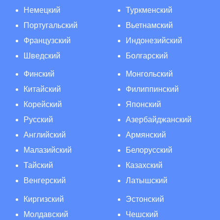
Немецкий
Туркменский
Португальский
Вьетнамский
Французский
Индонезийский
Шведский
Болгарский
Финский
Монгольский
Китайский
Филиппинский
Корейский
Японский
Русский
Азербайджанский
Английский
Армянский
Малазийский
Белорусский
Тайский
Казахский
Венгерский
Латышский
Киргизский
Эстонский
Молдавский
Чешский