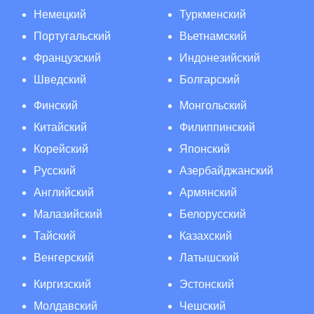
Немецкий
Туркменский
Португальский
Вьетнамский
Французский
Индонезийский
Шведский
Болгарский
Финский
Монгольский
Китайский
Филиппинский
Корейский
Японский
Русский
Азербайджанский
Английский
Армянский
Малазийский
Белорусский
Тайский
Казахский
Венгерский
Латышский
Киргизский
Эстонский
Молдавский
Чешский