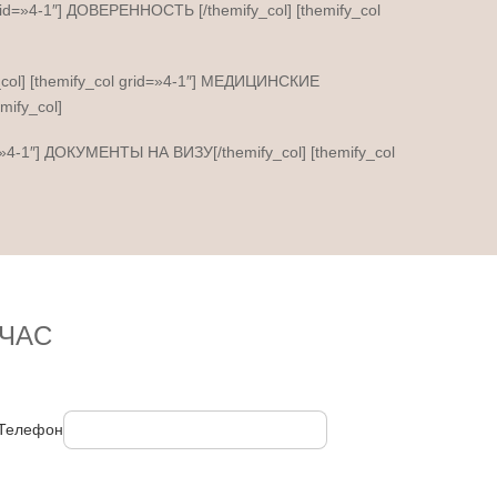
grid=»4-1″] ДОВЕРЕННОСТЬ [/themify_col] [themify_col
_col] [themify_col grid=»4-1″] МЕДИЦИНСКИЕ
ify_col]
d=»4-1″] ДОКУМЕНТЫ НА ВИЗУ[/themify_col] [themify_col
ЧАС
Телефон