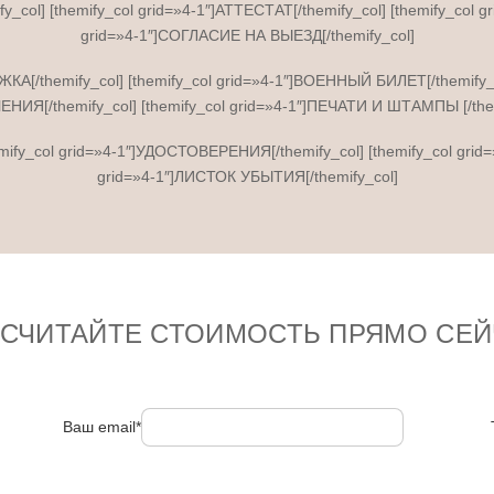
y_col] [themify_col grid=»4-1″]АТТЕСТАТ[/themify_col] [themify_col 
grid=»4-1″]СОГЛАСИЕ НА ВЫЕЗД[/themify_col]
ИЖКА[/themify_col] [themify_col grid=»4-1″]ВОЕННЫЙ БИЛЕТ[/themify
НИЯ[/themify_col] [themify_col grid=»4-1″]ПЕЧАТИ И ШТАМПЫ [/them
themify_col grid=»4-1″]УДОСТОВЕРЕНИЯ[/themify_col] [themify_col gri
grid=»4-1″]ЛИСТОК УБЫТИЯ[/themify_col]
ССЧИТАЙТЕ СТОИМОСТЬ ПРЯМО СЕЙ
Ваш email*