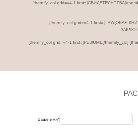
[themify_col grid=»4-1 first»]СВИДЕТЕЛЬСТВА[/themif
[themify_col grid=»4-1 first»]ТРУДОВАЯ КН
ЗАКЛЮЧЕ
[themify_col grid=»4-1 first»]РЕЗЮМЕ[/themify_col] [
РА
Ваше имя*