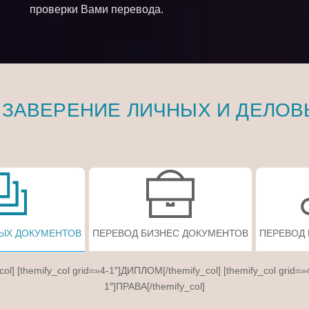
проверки Вами перевода.
 ЗАВЕРЕНИЕ ЛИЧНЫХ И ДЕЛОВ
ЫХ ДОКУМЕНТОВ
ПЕРЕВОД БИЗНЕС ДОКУМЕНТОВ
ПЕРЕВОД
col] [themify_col grid=»4-1″]ДИПЛОМ[/themify_col] [themify_col grid=»
1″]ПРАВА[/themify_col]