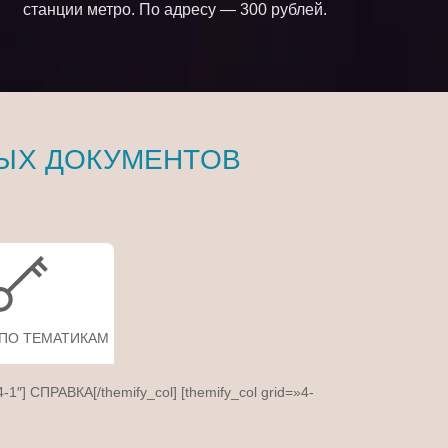
станции метро. По адресу — 300 рублей.
ЫХ ДОКУМЕНТОВ
 ПО ТЕМАТИКАМ
4-1″] СПРАВКА[/themify_col] [themify_col grid=»4-