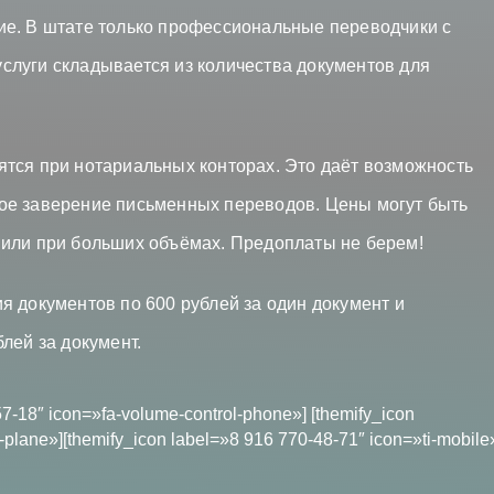
ие. В штате только профессиональные переводчики с
луги складывается из количества документов для
тся при нотариальных конторах. Это даёт возможность
ое заверение письменных переводов. Цены могут быть
 или при больших объёмах. Предоплаты не берем!
я документов по 600 рублей за один документ и
лей за документ.
57-18″ icon=»fa-volume-control-phone»] [themify_icon
plane»][themify_icon label=»8 916 770-48-71″ icon=»ti-mobile