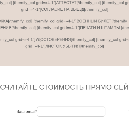
y_col] [themify_col grid=»4-1″]АТТЕСТАТ[/themify_col] [themify_col 
grid=»4-1″]СОГЛАСИЕ НА ВЫЕЗД[/themify_col]
ИЖКА[/themify_col] [themify_col grid=»4-1″]ВОЕННЫЙ БИЛЕТ[/themify
НИЯ[/themify_col] [themify_col grid=»4-1″]ПЕЧАТИ И ШТАМПЫ [/them
themify_col grid=»4-1″]УДОСТОВЕРЕНИЯ[/themify_col] [themify_col gri
grid=»4-1″]ЛИСТОК УБЫТИЯ[/themify_col]
ССЧИТАЙТЕ СТОИМОСТЬ ПРЯМО СЕЙ
Ваш email*