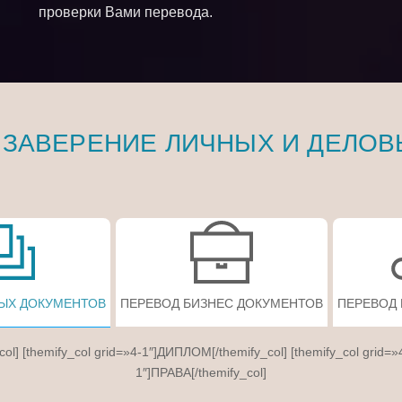
проверки Вами перевода.
 ЗАВЕРЕНИЕ ЛИЧНЫХ И ДЕЛОВ
ЫХ ДОКУМЕНТОВ
ПЕРЕВОД БИЗНЕС ДОКУМЕНТОВ
ПЕРЕВОД
col] [themify_col grid=»4-1″]ДИПЛОМ[/themify_col] [themify_col grid=»
1″]ПРАВА[/themify_col]