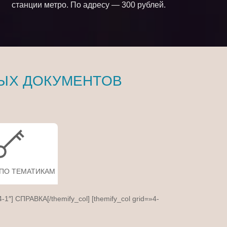
станции метро. По адресу — 300 рублей.
ЫХ ДОКУМЕНТОВ
 ПО ТЕМАТИКАМ
4-1″] СПРАВКА[/themify_col] [themify_col grid=»4-