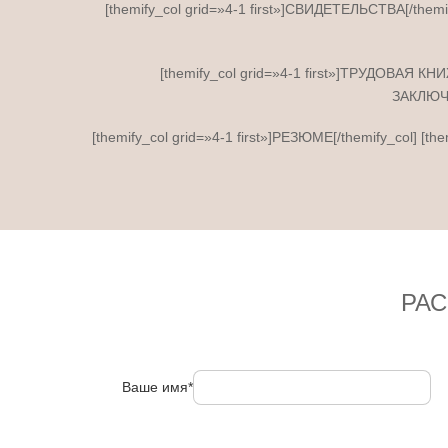
[themify_col grid=»4-1 first»]СВИДЕТЕЛЬСТВА[/themif
[themify_col grid=»4-1 first»]ТРУДОВАЯ КН
ЗАКЛЮЧЕ
[themify_col grid=»4-1 first»]РЕЗЮМЕ[/themify_col] [
РА
Ваше имя*