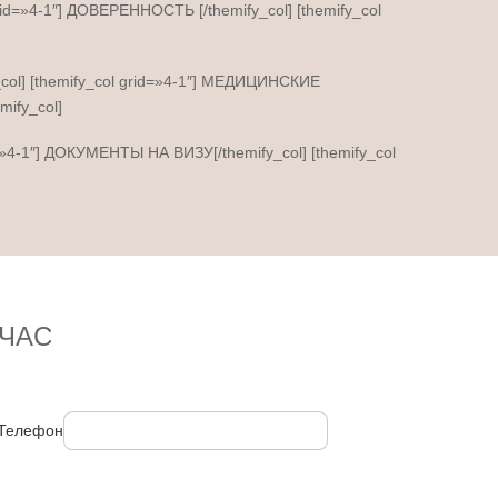
grid=»4-1″] ДОВЕРЕННОСТЬ [/themify_col] [themify_col
_col] [themify_col grid=»4-1″] МЕДИЦИНСКИЕ
ify_col]
d=»4-1″] ДОКУМЕНТЫ НА ВИЗУ[/themify_col] [themify_col
ЧАС
Телефон