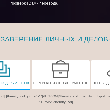
проверки Вами перевода.
 ЗАВЕРЕНИЕ ЛИЧНЫХ И ДЕЛОВ
ЫХ ДОКУМЕНТОВ
ПЕРЕВОД БИЗНЕС ДОКУМЕНТОВ
ПЕРЕВОД
col] [themify_col grid=»4-1″]ДИПЛОМ[/themify_col] [themify_col grid=»
1″]ПРАВА[/themify_col]