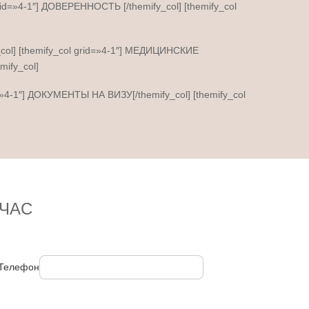
grid=»4-1″] ДОВЕРЕННОСТЬ [/themify_col] [themify_col
_col] [themify_col grid=»4-1″] МЕДИЦИНСКИЕ
ify_col]
d=»4-1″] ДОКУМЕНТЫ НА ВИЗУ[/themify_col] [themify_col
ЧАС
Телефон