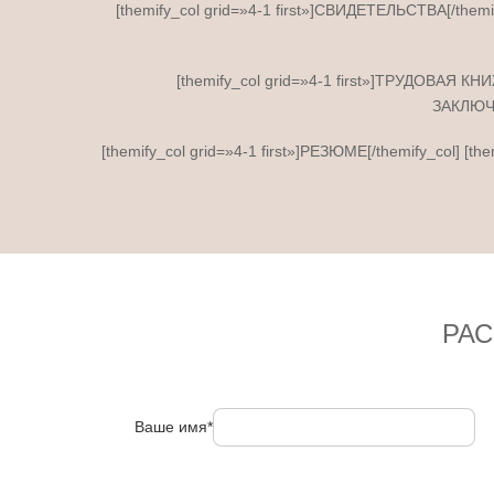
[themify_col grid=»4-1 first»]СВИДЕТЕЛЬСТВА[/themif
[themify_col grid=»4-1 first»]ТРУДОВАЯ КН
ЗАКЛЮЧЕ
[themify_col grid=»4-1 first»]РЕЗЮМЕ[/themify_col] [
РА
Ваше имя*