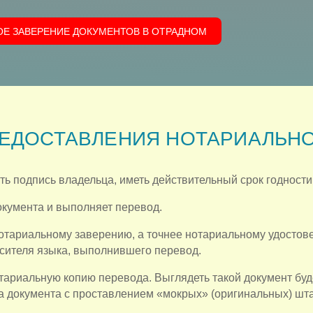
ОЕ ЗАВЕРЕНИЕ ДОКУМЕНТОВ В ОТРАДНОМ
ЕДОСТАВЛЕНИЯ НОТАРИАЛЬНО
 подпись владельца, иметь действительный срок годности
кумента и выполняет перевод.
отариальному заверению, а точнее нотариальному удостов
сителя языка, выполнившего перевод.
ариальную копию перевода. Выглядеть такой документ буд
а документа с проставлением «мокрых» (оригинальных) шта