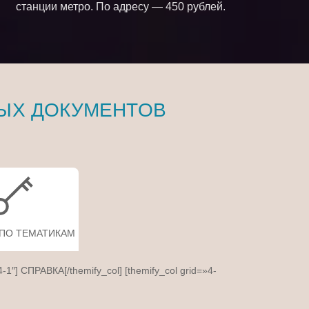
станции метро. По адресу — 450 рублей.
ЫХ ДОКУМЕНТОВ
 ПО ТЕМАТИКАМ
4-1″] СПРАВКА[/themify_col] [themify_col grid=»4-