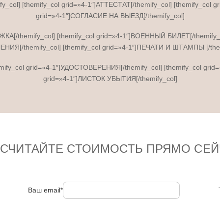
y_col] [themify_col grid=»4-1″]АТТЕСТАТ[/themify_col] [themify_col 
grid=»4-1″]СОГЛАСИЕ НА ВЫЕЗД[/themify_col]
ИЖКА[/themify_col] [themify_col grid=»4-1″]ВОЕННЫЙ БИЛЕТ[/themify
НИЯ[/themify_col] [themify_col grid=»4-1″]ПЕЧАТИ И ШТАМПЫ [/them
themify_col grid=»4-1″]УДОСТОВЕРЕНИЯ[/themify_col] [themify_col gri
grid=»4-1″]ЛИСТОК УБЫТИЯ[/themify_col]
ССЧИТАЙТЕ СТОИМОСТЬ ПРЯМО СЕЙ
Ваш email*