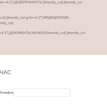
grid=»4-1″] ДОВЕРЕННОСТЬ [/themify_col] [themify_col
_col] [themify_col grid=»4-1″] МЕДИЦИНСКИЕ
ify_col]
d=»4-1″] ДОКУМЕНТЫ НА ВИЗУ[/themify_col] [themify_col
ЧАС
Телефон