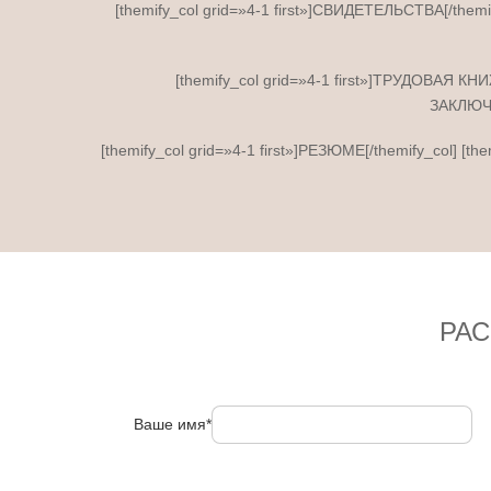
[themify_col grid=»4-1 first»]СВИДЕТЕЛЬСТВА[/themif
[themify_col grid=»4-1 first»]ТРУДОВАЯ КН
ЗАКЛЮЧЕ
[themify_col grid=»4-1 first»]РЕЗЮМЕ[/themify_col] [
РА
Ваше имя*