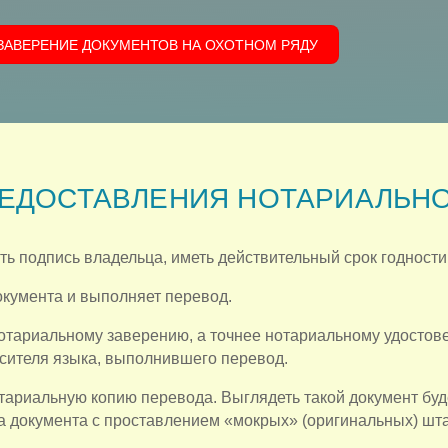
ЗАВЕРЕНИЕ ДОКУМЕНТОВ НА ОХОТНОМ РЯДУ
ЕДОСТАВЛЕНИЯ НОТАРИАЛЬНО
 подпись владельца, иметь действительный срок годности
кумента и выполняет перевод.
отариальному заверению, а точнее нотариальному удостов
сителя языка, выполнившего перевод.
ариальную копию перевода. Выглядеть такой документ буд
а документа с проставлением «мокрых» (оригинальных) шта