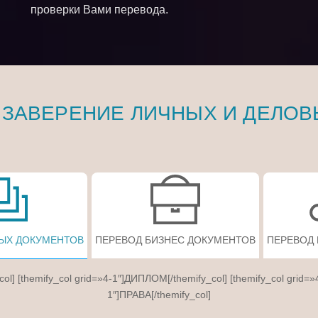
проверки Вами перевода.
 ЗАВЕРЕНИЕ ЛИЧНЫХ И ДЕЛОВ
ЫХ ДОКУМЕНТОВ
ПЕРЕВОД БИЗНЕС ДОКУМЕНТОВ
ПЕРЕВОД
col] [themify_col grid=»4-1″]ДИПЛОМ[/themify_col] [themify_col grid=»
1″]ПРАВА[/themify_col]