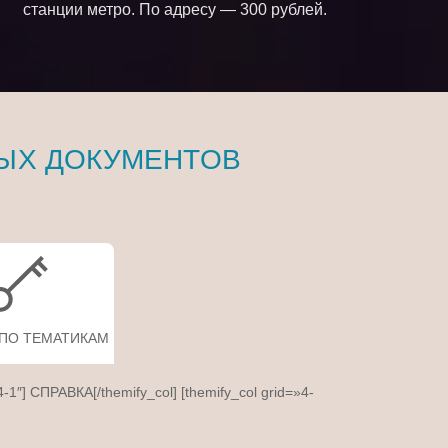
станции метро. По адресу — 300 рублей.
ЫХ ДОКУМЕНТОВ
 ПО ТЕМАТИКАМ
4-1″] СПРАВКА[/themify_col] [themify_col grid=»4-