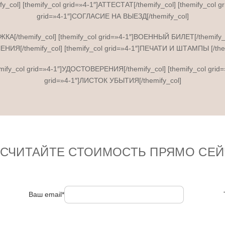
y_col] [themify_col grid=»4-1″]АТТЕСТАТ[/themify_col] [themify_col 
grid=»4-1″]СОГЛАСИЕ НА ВЫЕЗД[/themify_col]
ИЖКА[/themify_col] [themify_col grid=»4-1″]ВОЕННЫЙ БИЛЕТ[/themify
НИЯ[/themify_col] [themify_col grid=»4-1″]ПЕЧАТИ И ШТАМПЫ [/them
themify_col grid=»4-1″]УДОСТОВЕРЕНИЯ[/themify_col] [themify_col gri
grid=»4-1″]ЛИСТОК УБЫТИЯ[/themify_col]
ССЧИТАЙТЕ СТОИМОСТЬ ПРЯМО СЕЙ
Ваш email*