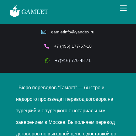
Skip
Men
to
content
gamletinfo@yandex.ru
Перевод договора на
турецкий и с турецкого
+7 (495) 177-57-18
в Москве
+7(916) 770 48 71
Бюро переводов “Гамлет” — быстро и
недорого произведет перевод договора на
турецкий и с турецкого с нотариальным
заверением в Москве. Выполняем перевод
договоров по выгодной цене с доставкой во