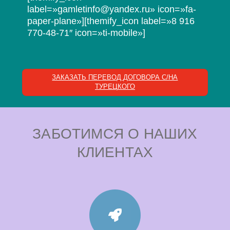
label=»gamletinfo@yandex.ru» icon=»fa-
paper-plane»][themify_icon label=»8 916
770-48-71″ icon=»ti-mobile»]
ЗАКАЗАТЬ ПЕРЕВОД ДОГОВОРА С/НА
ТУРЕЦКОГО
ЗАБОТИМСЯ О НАШИХ
КЛИЕНТАХ